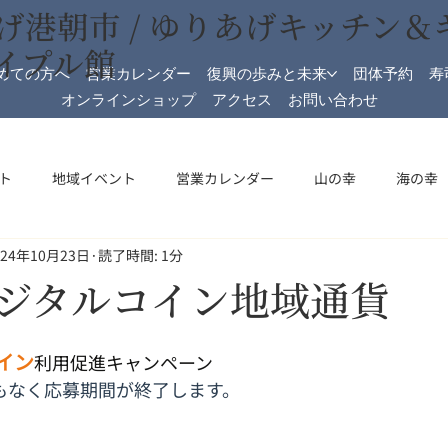
げ港朝市 / ゆりあげキッチン＆
イプル館
めての方へ
営業カレンダー
復興の歩みと未来
団体予約
寿
オンラインショップ
アクセス
お問い合わせ
ト
地域イベント
営業カレンダー
山の幸
海の幸
024年10月23日
読了時間: 1分
加工
メイプル館
メイプル館情報
収穫祭
祝日開
ジタルコイン地域通貨
イン
利用促進キャンペーン
もなく応募期間が終了します。