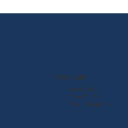
【なとり夏まつり2026】会場
B（ゆりあげ港朝市）出店グ
ルメガイド＆観覧席のご案内
朝市開場時間
​毎週日曜・祝日
6：00〜13：00
せり市 日曜 10：00〜