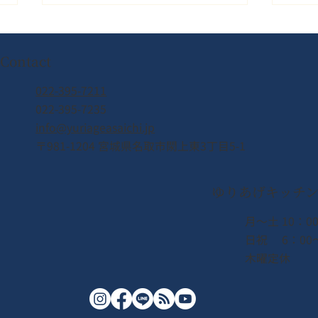
Contact
022-395-7211
022-395-7235
info@yuriageasaichi.jp
2026年8月8日（土） なとり
日曜
〒981-1204 宮城県名取市閖上東3丁目5-1
夏まつり開催！！
日・
上エ
ゆりあげキッチ
月〜土 10：00
日祝 6：00〜
木曜定休