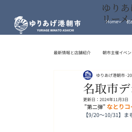
ゆりあ
リーメ
Home
初
最新情報と店舗紹介
朝市主催イベン
ゆりあげ港朝市
2
インフォメーション
フード・
名取市デ
更新日：
2024年11月3日
なとりコ
 ”第二弾” 
【9/20～10/31】
ま