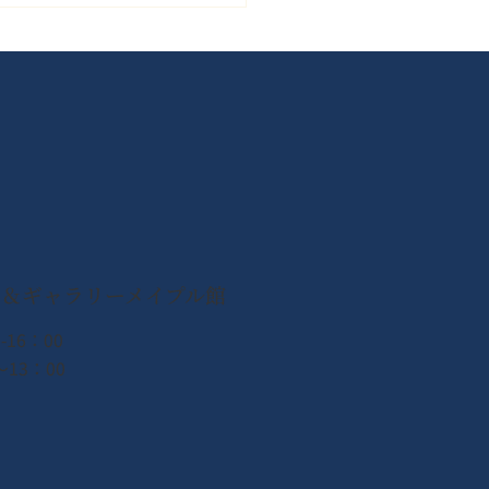
・祝日だけじゃない！平
土曜も魅力いっぱいの閖
リア
ン＆ギャラリーメイプル館
-16：00
13：00