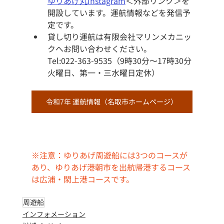
ゆりあげ丸Instagram
＜外部リンク＞を
開設しています。運航情報などを発信予
定です。
貸し切り運航は有限会社マリンメカニッ
クへお問い合わせください。
Tel:022-363-9535（9時30分～17時30分
火曜日、第一・三水曜日定休）
令和7年 運航情報（名取市ホームページ）
※注意：ゆりあげ周遊船には3つのコースが
あり、ゆりあげ港朝市を出航帰港するコース
は広浦・閖上港コースです。
周遊船
インフォメーション