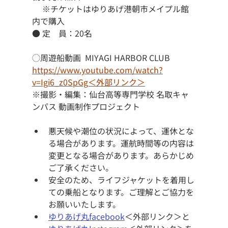
　 ※チケットはゆりあげ港朝市メイプル館
内で購入
● 定　員：20名
◯周遊船動画  MIYAGI HARBOR CLUB 
https://www.youtube.com/watch?
v=Igi6_z0SpGg＜外部リンク＞
※撮影・編集：仙台高等専門学校 名取キャ
ンパス 動画制作プロジェクト
悪天候や潮位の状況によって、運休とな
る場合があります。運航時間等の内容は
変更となる場合があります。あらかじめ
ご了承ください。
安全のため、ライフジャケットを着用し
ての乗船となります。ご理解とご協力を
お願いいたします。
ゆりあげ丸facebook
＜外部リンク＞と