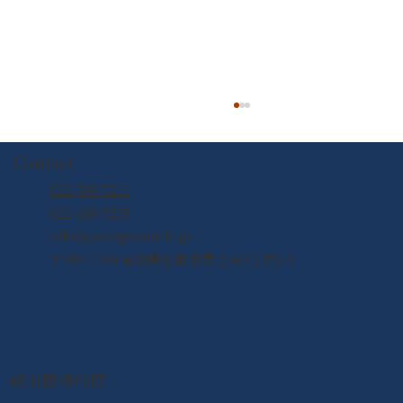
Contact
022-395-7211
022-395-7235
info@yuriageasaichi.jp
〒981-1204 宮城県名取市閖上東3丁目5-1
2026年8月8日（土） なとり夏まつり開
催！！
朝市開場時間