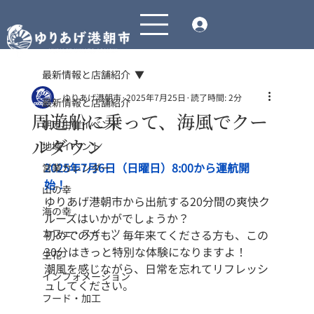
最新情報と店舗紹介
ゆりあげ港朝市
2025年7月25日
読了時間: 2分
最新情報と店舗紹介
周遊船に乗って、海風でクー
朝市主催イベント
ルダウン
地域イベント
2025年7月6日（日曜日）8:00から運航開
営業カレンダー
始！
山の幸
ゆりあげ港朝市から出航する20分間の爽快ク
海の幸
ルーズはいかがでしょうか？
カフェ・スイーツ
初めての方も、毎年来てくださる方も、この
30分はきっと特別な体験になりますよ！
生花
潮風を感じながら、日常を忘れてリフレッシ
インフォメーション
ュしてください。
フード・加工