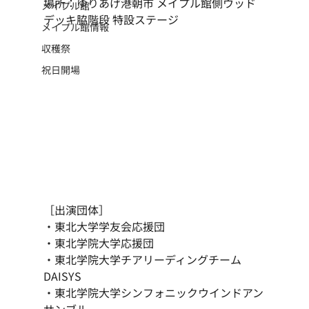
場所：ゆりあげ港朝市 メイプル館側ウッド
メイプル館
デッキ脇階段 特設ステージ
メイプル館情報
収穫祭
祝日開場
［出演団体］
・東北大学学友会応援団
・東北学院大学応援団
・東北学院大学チアリーディングチーム
DAISYS
・東北学院大学シンフォニックウインドアン
サンブル