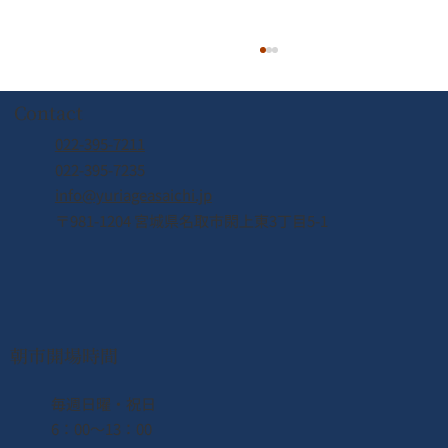
Contact
022-395-7211
022-395-7235
info@yuriageasaichi.jp
〒981-1204 宮城県名取市閖上東3丁目5-1
2026年8月8日（土） なとり夏まつり開
催！！
朝市開場時間
​毎週日曜・祝日
6：00〜13：00