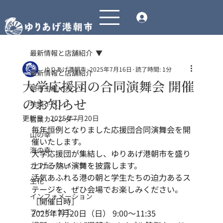
最新情報と店舗紹介
ゆりあげ港朝市
2025年7月16日
読了時間: 1分
最新情報と店舗紹介
大学応援団の合同演舞会 開催
朝市主催イベント
のお知らせ
地域イベント
更新日：
2025年7月20日
営業カレンダー
毎年恒例となりました応援団合同演舞会を開
山の幸
催いたします。
海の幸
大学応援団が集結し、ゆりあげ港朝市を盛り
上げる熱い演舞を披露します。
カフェ・スイーツ
活気あふれる港の朝と学生たちの迫力あるス
生花
テージを、ぜひ会場でお楽しみください。
インフォメーション
［開催日時］
フード・加工
2025年7月20日（日） 9:00～11:35