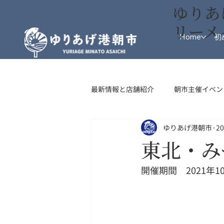
ゆりあ
リーメ
Home
初
最新情報と店舗紹介
朝市主催イベン
ゆりあげ港朝市
2
インフォメーション
フード・
東北・み
開催期間　2021年10