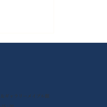
ボジアの子どもたちへ！
からお預かりしたぬいぐ
が寄贈されました
ン＆ギャラリーメイプル館
-16：00