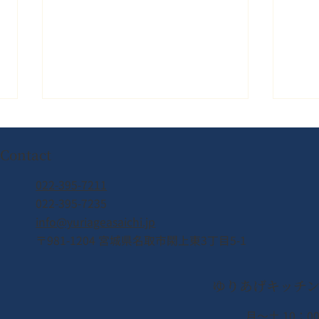
Contact
022-395-7211
022-395-7235
info@yuriageasaichi.jp
2026年8月8日（土） なとり
カン
〒981-1204 宮城県名取市閖上東3丁目5-1
夏まつり開催！！
皆様
るみ
ゆりあげキッチ
月〜土 10：00