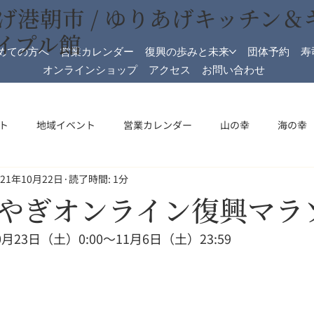
げ港朝市 / ゆりあげキッチン＆
イプル館
めての方へ
営業カレンダー
復興の歩みと未来
団体予約
寿
オンラインショップ
アクセス
お問い合わせ
ト
地域イベント
営業カレンダー
山の幸
海の幸
021年10月22日
読了時間: 1分
加工
メイプル館
メイプル館情報
収穫祭
祝日開
やぎオンライン復興マラ
月23日（土）0:00～11月6日（土）23:59