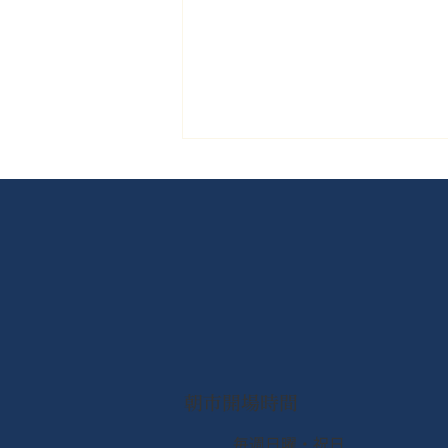
【なとり夏まつり2026】会場
B（ゆりあげ港朝市）出店グ
ルメガイド＆観覧席のご案内
朝市開場時間
​毎週日曜・祝日