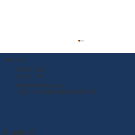
Contact
022-395-7211
022-395-7235
info@yuriageasaichi.jp
〒981-1204 宮城県名取市閖上東3丁目5-1
【8/8(土) 営業時間変更のお知らせ】
朝市開場時間