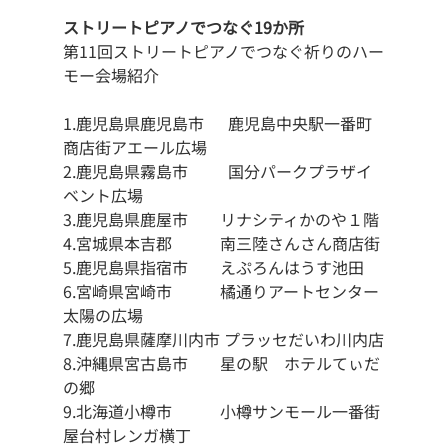
ストリートピアノでつなぐ19か所
第11回ストリートピアノでつなぐ祈りのハー
モー会場紹介
1.鹿児島県鹿児島市　  鹿児島中央駅一番町
商店街アエール広場
2.鹿児島県霧島市　　  国分パークプラザイ
ベント広場
3.鹿児島県鹿屋市　    リナシティかのや１階
4.宮城県本吉郡　　    南三陸さんさん商店街
5.鹿児島県指宿市　    えぷろんはうす池田
6.宮崎県宮崎市　　    橘通りアートセンター
太陽の広場
7.鹿児島県薩摩川内市 プラッセだいわ川内店
8.沖縄県宮古島市　    星の駅　ホテルてぃだ
の郷
9.北海道小樽市　　    小樽サンモール一番街
屋台村レンガ横丁