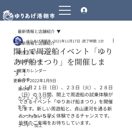
最新情報と店舗紹介
ゆりあげ港朝市
2021年11月17日
読了時間: 1分
最新情報と店舗紹介
閖上で周遊船イベント「ゆり
朝市主催イベント
あげ船まつり」を開催しま
地域イベント
す！
営業カレンダー
山の幸
更新日：
2022年1月9日
１１月２１日（日）、２３日（火）、２８日
海の幸
（日）の３日間、閖上で周遊船の試乗体験が
カフェ・スイーツ
できるイベント「ゆりあげ船まつり」を開催
生花
します。新しい周遊船と、貞山運河を通る新
ルートをいち早く体験できるチャンスです。
インフォメーション
皆様のご来場をお待ちしています。
フード・加工