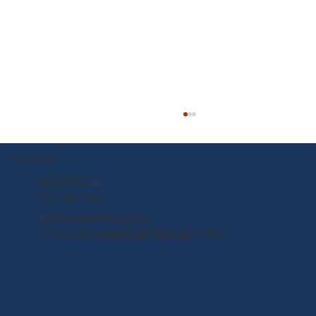
Contact
022-395-7211
022-395-7235
info@yuriageasaichi.jp
〒981-1204 宮城県名取市閖上東3丁目5-1
2026年8月8日（土） なとり夏まつり開
催！！