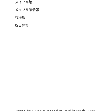
メイプル館
メイプル館情報
収穫祭
祝日開場
https://www.city.natori.miyagi.jp/soshiki/se