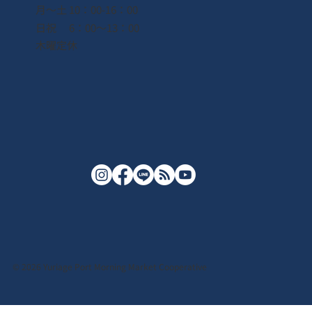
月〜土 10：00-16：00
日祝 6：00〜13：00
木曜定休
© 2026 Yuriage Port Morning Market Cooperative