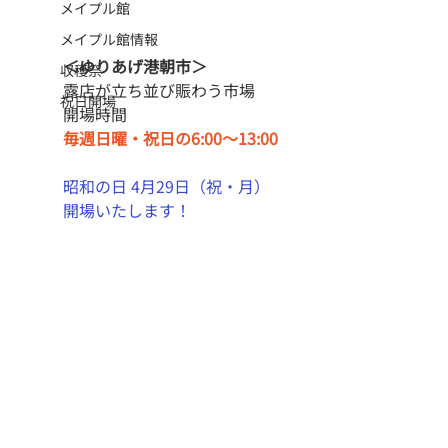
メイプル館
メイプル館情報
＜ゆりあげ港朝市＞
収穫祭
露店が立ち並び賑わう市場
祝日開場
開場時間
毎週日曜・祝日の6:00〜13:00
昭和の日 4月29日（祝・月）
開場いたします！