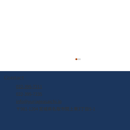
Contact
022-395-7211
022-395-7235
info@yuriageasaichi.jp
2026年6月営業カレンダー
〒981-1204 宮城県名取市閖上東3丁目5-1