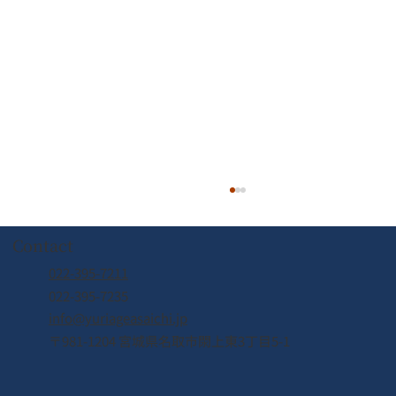
Contact
022-395-7211
022-395-7235
info@yuriageasaichi.jp
2026年6月営業カレンダー
〒981-1204 宮城県名取市閖上東3丁目5-1