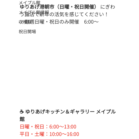
メイプル館
ゆりあげ港朝市（日曜・祝日開催）
 にぎわ
メイプル館情報
う露店で新年の活気を感じてください！
・毎週日曜・祝日のみ開催　6:00〜 
収穫祭
祝日開場
☕ ゆりあげキッチン＆ギャラリー メイプル
館
日曜・祝日：6:00〜13:00
平日・土曜：10:00〜16:00