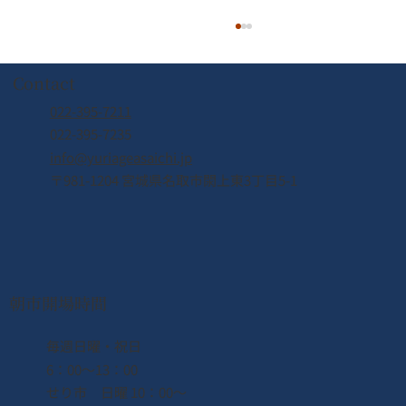
Contact
022-395-7211
022-395-7235
info@yuriageasaichi.jp
〒981-1204 宮城県名取市閖上東3丁目5-1
2026年8月8日（土） なとり夏まつり開
催！！
朝市開場時間
​毎週日曜・祝日
6：00〜13：00
せり市 日曜 10：00〜