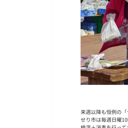
来週以降も恒例の「
せり市は毎週日曜1
検温＋消毒を行って