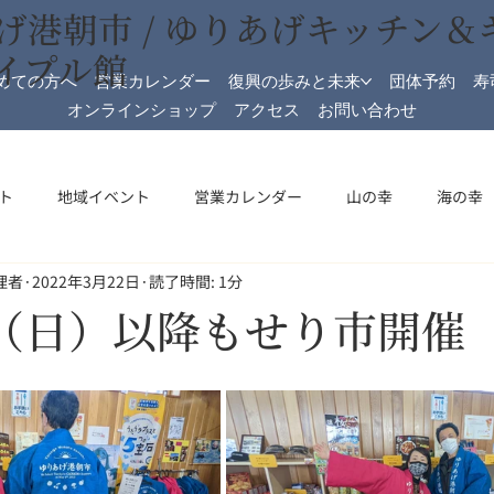
げ港朝市 / ゆりあげキッチン＆
イプル館
めての方へ
営業カレンダー
復興の歩みと未来
団体予約
寿
オンラインショップ
アクセス
お問い合わせ
ト
地域イベント
営業カレンダー
山の幸
海の幸
理者
2022年3月22日
読了時間: 1分
加工
メイプル館
メイプル館情報
収穫祭
祝日開
日（日）以降もせり市開催