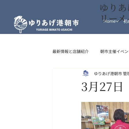
ゆりあ
リーメ
Home
初
最新情報と店舗紹介
朝市主催イベン
ゆりあげ港朝市 管
インフォメーション
フード・
3月27