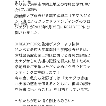
メイプル館
ゆりあげ港朝市や閖上地区の復興に尽力頂い
メイプル館情報
た、
立命館大学永野ゼミ震災復興エリアマネジメ
収穫祭
ント班によるクラウドファンディングのプロ
祝日開場
ジェクトが2023年9月25日にREADYFORに公
開されました。
※READYFORと告知ポスターより抜粋
私たち立命館大学産業社会学部永野ゼミは、
宮城県名取市閖上地区における復興の記録と
カナダからの支援の記録を将来に残すための
活動費をご支援いただくためにクラウドファ
ンディングに挑戦します！
今年度、私たち永野ゼミは 『カナダの皆様
へ支援の感謝を伝えるとともに、復興の記録
を将来に伝えること』 を目標としています。
〜私たちが思い描く閖上のみらい〜