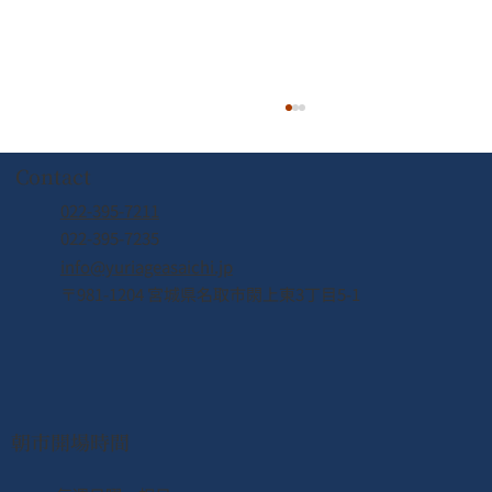
Contact
022-395-7211
022-395-7235
info@yuriageasaichi.jp
〒981-1204 宮城県名取市閖上東3丁目5-1
2026年8月8日（土） なとり夏まつり開
催！！
朝市開場時間