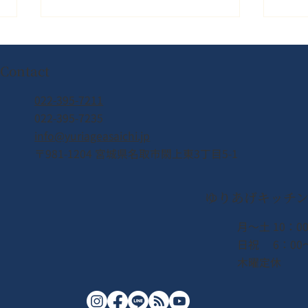
Contact
022-395-7211
022-395-7235
info@yuriageasaichi.jp
【カナダ🇨🇦現地レポート】
熊本
〒981-1204 宮城県名取市閖上東3丁目5-1
インバウンド誘致に向けて！
災さ
立命館大学・永野ゼミの皆さ
い申
ゆりあげキッチ
んとカナダ渡航中
にて
た）
月〜土 10：00
日祝 6：00〜
木曜定休