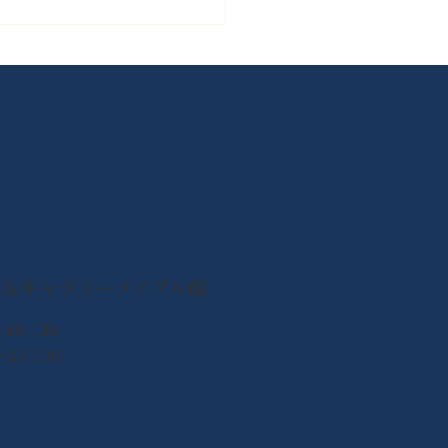
県を中心とする地震で被
れた皆様へ心よりお見舞
し上げます（メイプル館
ン＆ギャラリーメイプル館
募金箱を設置いたしまし
-16：00
13：00