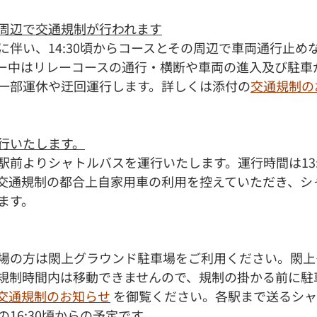
周辺で交通規制が行われます
に伴い、14:30頃からコースとその周辺で車両通行止め
ー中はリレーコースの通行・横断や車両の進入及び駐車
一部運休や迂回運行します。詳しくは添付の
交通規制の
行いたします。
前よりシャトルバスを運行いたします。運行時間は13:00
交通規制の都合上自家用車の利用を控えていただき、シ
ます。
場の方は閖上グラウンド駐車場をご利用ください。閖上
規制時間内は移動できませんので、規制の掛かる前に駐
交通規制のお知らせ
 を御覧ください。各駅まで送るシ
16:30頃からの予定です。