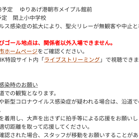
18予定 　ゆりあげ港朝市メイプル館前
6予定　閖上小中学校
ルス感染症の拡大により、聖火リレーが無観客や中止と
びゴール地点は、関係者以外入場できません。
市ホームページ
をご確認ください。
HK特設サイト内「
ライブストリーミング
」で視聴できま
感染時のお願い
道での観覧となります。
や新型コロナウイルス感染症が疑われる場合は、沿道で
。
を着用し、大声を出さずに拍手等による応援をお願いし
適切距離を取って応援してください。
確認された場合、スタッフが移動をお願いすることがあ