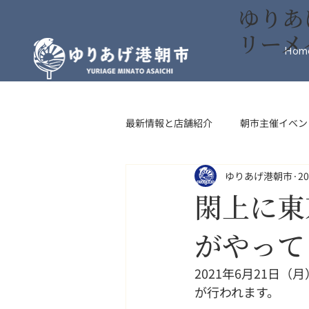
ゆりあ
リーメ
Hom
最新情報と店舗紹介
朝市主催イベン
ゆりあげ港朝市
2
インフォメーション
フード・
閖上に東
がやって
2021年6月21日
が行われます。