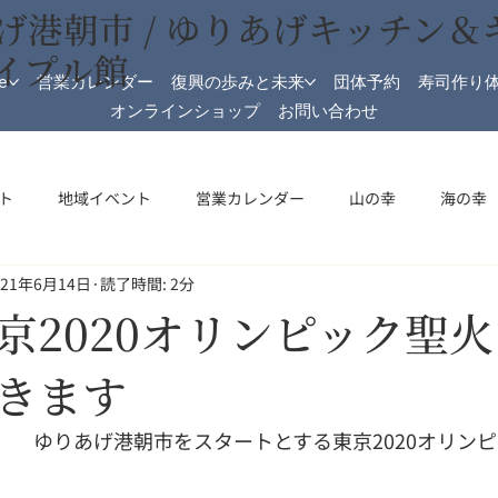
げ港朝市 / ゆりあげキッチン＆
イプル館
e
営業カレンダー
復興の歩みと未来
団体予約
寿司作り
オンラインショップ
お問い合わせ
ト
地域イベント
営業カレンダー
山の幸
海の幸
021年6月14日
読了時間: 2分
加工
メイプル館
メイプル館情報
収穫祭
祝日開
京2020オリンピック聖
きます
（月）　ゆりあげ港朝市をスタートとする東京2020オリン