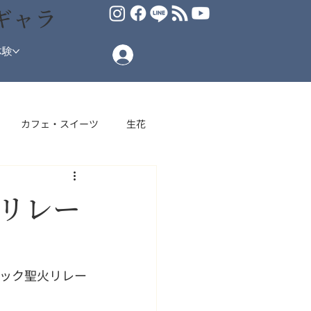
ギャラ
体験
カフェ・スイーツ
生花
場
火リレー
ピック聖火リレー