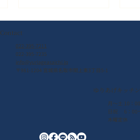
Contact
022-395-7211
022-395-7235
info@yuriageasaichi.jp
2026年8月8日（土） なとり
カン
〒981-1204 宮城県名取市閖上東3丁目5-1
夏まつり開催！！
皆様
るみ
ゆりあげキッチ
月〜土 10：00
日祝 6：00〜
木曜定休