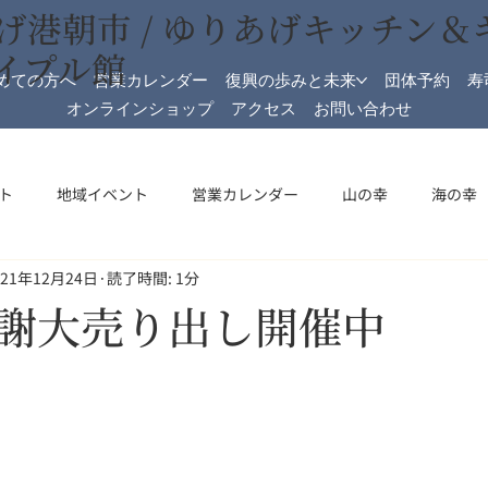
げ港朝市 / ゆりあげキッチン＆
イプル館
めての方へ
営業カレンダー
復興の歩みと未来
団体予約
寿
オンラインショップ
アクセス
お問い合わせ
ト
地域イベント
営業カレンダー
山の幸
海の幸
021年12月24日
読了時間: 1分
加工
メイプル館
メイプル館情報
収穫祭
祝日開
謝大売り出し開催中