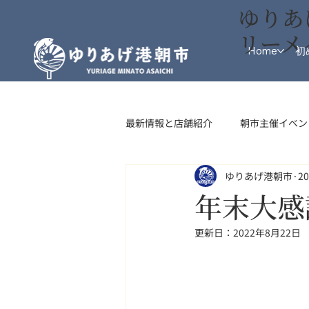
ゆりあ
リーメ
Home
初
最新情報と店舗紹介
朝市主催イベン
ゆりあげ港朝市
2
インフォメーション
フード・
年末大感
更新日：
2022年8月22日