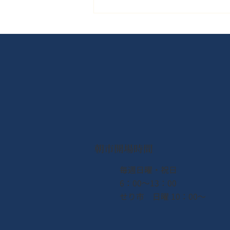
【なとり夏まつり2026】会場
B（ゆりあげ港朝市）出店グ
ルメガイド＆観覧席のご案内
朝市開場時間
​毎週日曜・祝日
6：00〜13：00
せり市 日曜 10：00〜