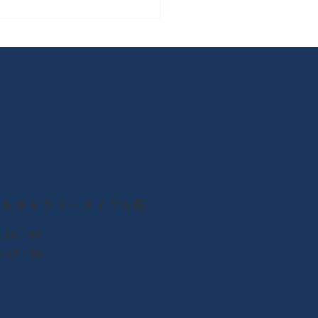
ボジアの子どもたちへ！
からお預かりしたぬいぐ
が寄贈されました
ン＆ギャラリーメイプル館
-16：00
13：00