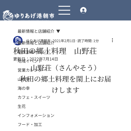
最新情報と店舗紹介
ゆりあげ港朝市
2021年2月1日
読了時間: 1分
最新情報と店舗紹介
秋田の郷土料理 山野荘
朝市主催イベント
更新日：
2022年7月14日
地域イベント
山野荘（さんやそう）
営業カレンダー
秋田の郷土料理を閖上にお届
山の幸
けします
海の幸
カフェ・スイーツ
生花
インフォメーション
フード・加工