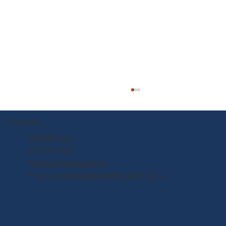
Contact
022-395-7211
022-395-7235
info@yuriageasaichi.jp
6月7日（日） 待望の復活！
〒981-1204 宮城県名取市閖上東3丁目5-1