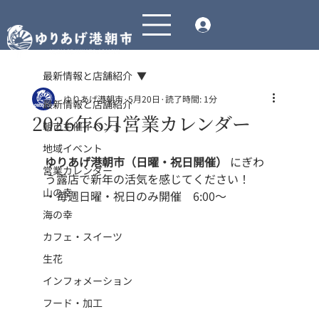
最新情報と店舗紹介
ゆりあげ港朝市
5月20日
読了時間: 1分
最新情報と店舗紹介
2026年6月営業カレンダー
朝市主催イベント
地域イベント
ゆりあげ港朝市（日曜・祝日開催）
 にぎわ
営業カレンダー
う露店で新年の活気を感じてください！
山の幸
・毎週日曜・祝日のみ開催　6:00〜 
海の幸
カフェ・スイーツ
生花
インフォメーション
フード・加工