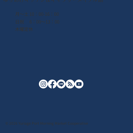
月〜土 10：00-16：00
日祝 6：00〜13：00
木曜定休
© 2026 Yuriage Port Morning Market Cooperative