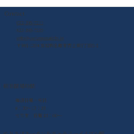
Contact
022-395-7211
022-395-7235
info@yuriageasaichi.jp
2026年5月営業カレンダー
〒981-1204 宮城県名取市閖上東3丁目5-1
朝市開場時間
​毎週日曜・祝日
6：00〜13：00
せり市 日曜 10：00〜
ゆりあげキッチン＆ギャラリーメイプル館