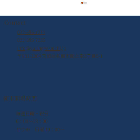
Contact
022-395-7211
022-395-7235
info@yuriageasaichi.jp
〒981-1204 宮城県名取市閖上東3丁目5-1
2026年8月8日（土） なとり夏まつり開
催！！
朝市開場時間
​毎週日曜・祝日
6：00〜13：00
せり市 日曜 10：00〜