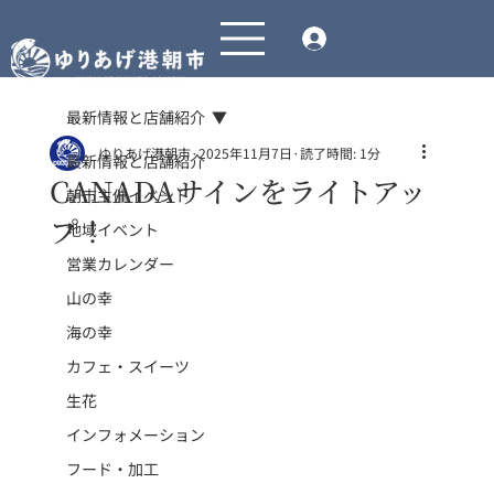
最新情報と店舗紹介
ゆりあげ港朝市
2025年11月7日
読了時間: 1分
最新情報と店舗紹介
CANADAサインをライトアッ
朝市主催イベント
プ！
地域イベント
営業カレンダー
山の幸
海の幸
カフェ・スイーツ
生花
インフォメーション
フード・加工