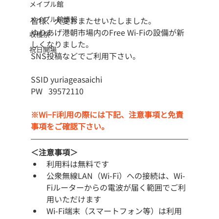
メイプル館
メイプル館情報
皆様、大変おまたせいたしました。
ゆりあげ港朝市場内のFree Wi-Fiの設備が新
収穫祭
しくなりました。
祝日開場
SNS投稿などでご利用下さい。
SSID yuriageasaichi
PW   39572110
※Wi−Fi利用の際には下記、注意事項と免責
事項をご確認下さい。
＜注意事項＞
利用料は無料です
公衆無線LAN（Wi-Fi）への接続は、Wi-
Fiルーターからの電波が届く範囲でご利
用いただけます
Wi-Fi端末（スマートフォン等）は利用