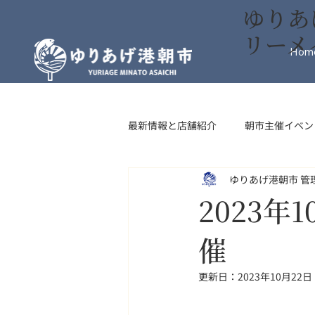
ゆりあ
リーメ
Hom
最新情報と店舗紹介
朝市主催イベン
ゆりあげ港朝市 管
インフォメーション
フード・
2023
催
更新日：
2023年10月22日