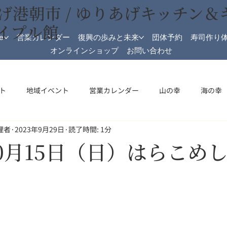
げ港朝市 / ゆりあげキッチン＆
イプル館
e
営業カレンダー
復興の歩みと未来
団体予約
寿司作り
オンラインショップ
お問い合わせ
ト
地域イベント
営業カレンダー
山の幸
海の幸
理者
2023年9月29日
読了時間: 1分
加工
メイプル館
メイプル館情報
収穫祭
祝日開
年10月15日（日）はらこめ