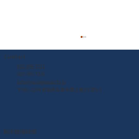
Contact
022-395-7211
022-395-7235
info@yuriageasaichi.jp
〒981-1204 宮城県名取市閖上東3丁目5-1
2026年8月8日（土） なとり夏まつり開
催！！
朝市開場時間