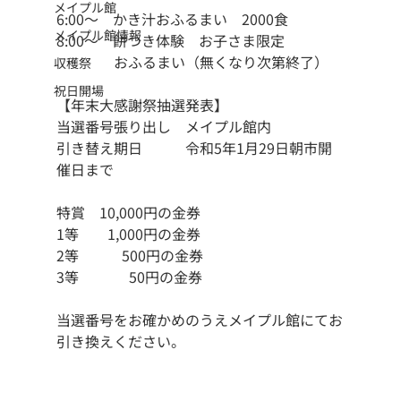
メイプル館
6:00〜　かき汁おふるまい　2000食
メイプル館情報
8:00〜　餅つき体験　お子さま限定
　　　　おふるまい（無くなり次第終了）
収穫祭
祝日開場
【年末大感謝祭抽選発表】
当選番号張り出し　メイプル館内
引き替え期日　　　令和5年1月29日朝市開
催日まで
特賞　10,000円の金券
1等　　1,000円の金券
2等　　　500円の金券
3等　　　  50円の金券
当選番号をお確かめのうえメイプル館にてお
引き換えください。