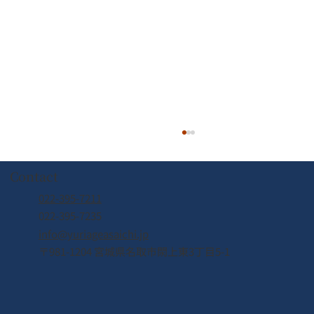
Contact
022-395-7211
022-395-7235
info@yuriageasaichi.jp
6月7日（日） 待望の復活！
〒981-1204 宮城県名取市閖上東3丁目5-1