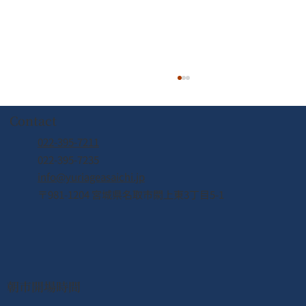
Contact
022-395-7211
022-395-7235
info@yuriageasaichi.jp
2026年6月営業カレンダー
〒981-1204 宮城県名取市閖上東3丁目5-1
朝市開場時間