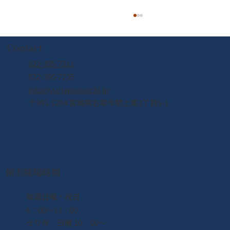
Contact
022-395-7211
022-395-7235
info@yuriageasaichi.jp
2026年5月営業カレンダー
〒981-1204 宮城県名取市閖上東3丁目5-1
朝市開場時間
​毎週日曜・祝日
6：00〜13：00
せり市 日曜 10：00〜