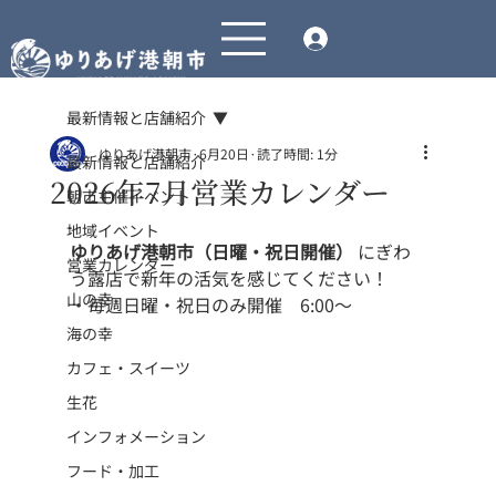
最新情報と店舗紹介
ゆりあげ港朝市
6月20日
読了時間: 1分
最新情報と店舗紹介
2026年7月営業カレンダー
朝市主催イベント
地域イベント
ゆりあげ港朝市（日曜・祝日開催）
 にぎわ
営業カレンダー
う露店で新年の活気を感じてください！
山の幸
・毎週日曜・祝日のみ開催　6:00〜 
海の幸
カフェ・スイーツ
生花
インフォメーション
フード・加工