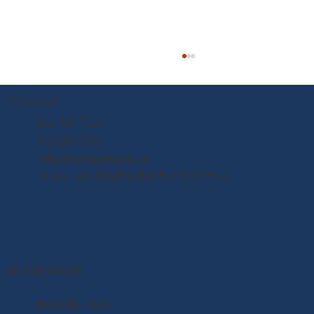
Contact
022-395-7211
022-395-7235
info@yuriageasaichi.jp
7/26周遊船運休のお知らせ
〒981-1204 宮城県名取市閖上東3丁目5-1
朝市開場時間
​毎週日曜・祝日