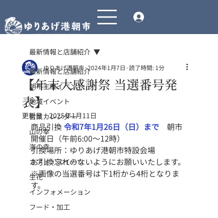
最新情報と店舗紹介
ゆりあげ港朝市
2024年1月7日
読了時間: 1分
最新情報と店舗紹介
【年末大感謝祭 当選番号発
朝市主催イベント
表】
地域イベント
更新日：
2025年1月11日
営業カレンダー
商品引換 
令和7年1月26日
（日）まで
　朝市
山の幸
開催日（午前6:00〜12時）
海の幸
引換場所：ゆりあげ港朝市特設会場
お引換忘れのないようにお願いいたします。
カフェ・スイーツ
※画像の当選番号は下1桁から4桁となりま
生花
す。
インフォメーション
フード・加工