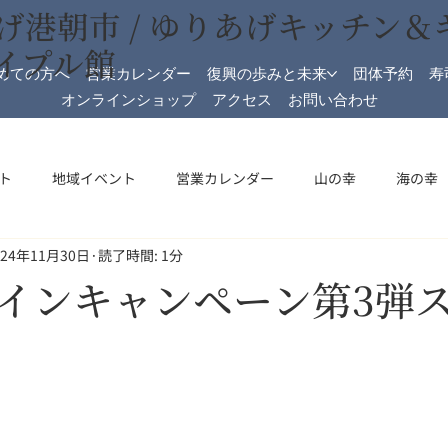
げ港朝市 / ゆりあげキッチン＆
イプル館
めての方へ
営業カレンダー
復興の歩みと未来
団体予約
寿
オンラインショップ
アクセス
お問い合わせ
ト
地域イベント
営業カレンダー
山の幸
海の幸
024年11月30日
読了時間: 1分
加工
メイプル館
メイプル館情報
収穫祭
祝日開
インキャンペーン第3弾