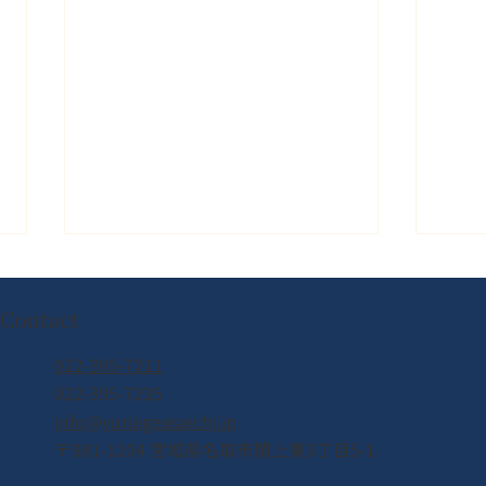
Contact
022-395-7211
022-395-7235
info@yuriageasaichi.jp
2026年8月8日（土） なとり
カン
〒981-1204 宮城県名取市閖上東3丁目5-1
夏まつり開催！！
皆様