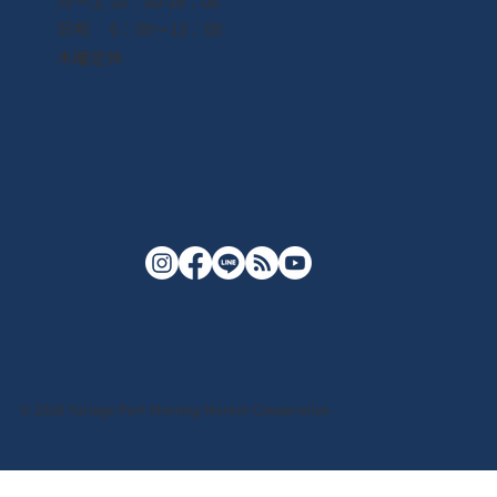
月〜土 10：00-16：00
日祝 6：00〜13：00
木曜定休
© 2026 Yuriage Port Morning Market Cooperative