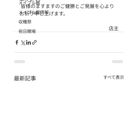
メイプル館
 皆様のますますのご健勝とご発展を心より
メイプル館情報
お祈り申し上げます。
収穫祭
店主
祝日開場
最新記事
すべて表示