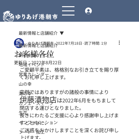
最新情報と店舗紹介
ゆりあげ港朝市
2022年7月18日
読了時間: 1分
最新情報と店舗紹介
お客様各位
朝市主催イベント
更新日：
2022年8月22日
地域イベント
ご愛顧平素は、格格別なお引き立てを賜り厚
営業カレンダー
くお礼申し上げます。
山の幸
突然ではありますがの諸般の事情により
海の幸
伊藤漬物店
は
2022年6月をもちまして
カフェ・スイーツ
閉店する運びとなりました。
生花
長きにわたるご支援に心より感謝申し上げま
すとともに、
インフォメーション
ご迷惑をおかけしますことを深くお詫び申し
フード・加工
上げます。