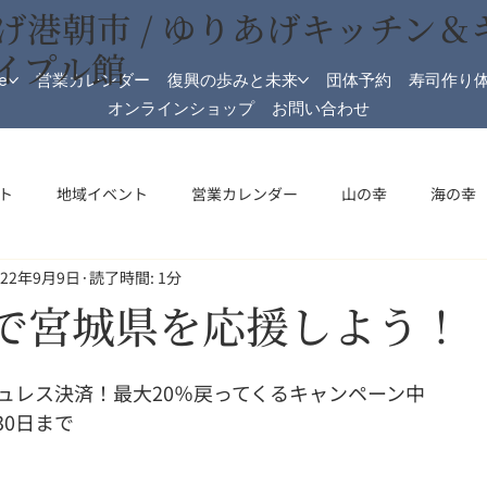
げ港朝市 / ゆりあげキッチン＆
イプル館
e
営業カレンダー
復興の歩みと未来
団体予約
寿司作り
オンラインショップ
お問い合わせ
ト
地域イベント
営業カレンダー
山の幸
海の幸
022年9月9日
読了時間: 1分
加工
メイプル館
メイプル館情報
収穫祭
祝日開
AYで宮城県を応援しよう！
ュレス決済！最大20％戻ってくるキャンペーン中
30日まで