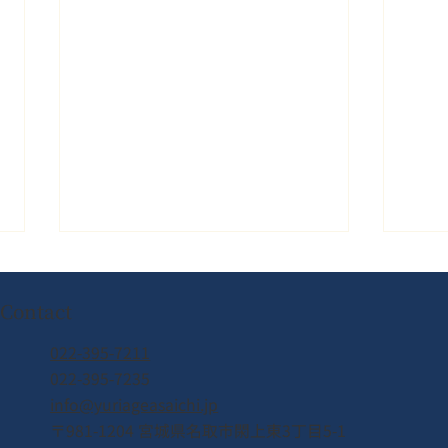
Contact
022-395-7211
022-395-7235
info@yuriageasaichi.jp
【カナダ🇨🇦現地レポート】
熊本
〒981-1204 宮城県名取市閖上東3丁目5-1