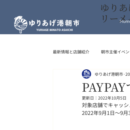
ゆりあ
リーメ
Hom
最新情報と店舗紹介
朝市主催イベン
ゆりあげ港朝市
2
インフォメーション
フード・
PAYP
更新日：
2022年10月5日
対象店舗でキャッシ
2022年9月1日～9月