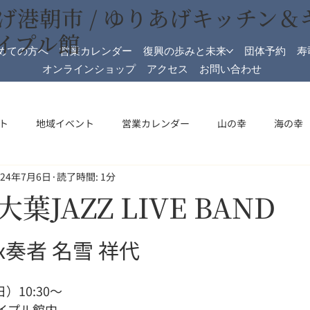
げ港朝市 / ゆりあげキッチン＆
イプル館
めての方へ
営業カレンダー
復興の歩みと未来
団体予約
寿
オンラインショップ
アクセス
お問い合わせ
ト
地域イベント
営業カレンダー
山の幸
海の幸
024年7月6日
読了時間: 1分
加工
メイプル館
メイプル館情報
収穫祭
祝日開
葉JAZZ LIVE BAND
 sax奏者 名雪 祥代
日）10:30〜
イプル館内 