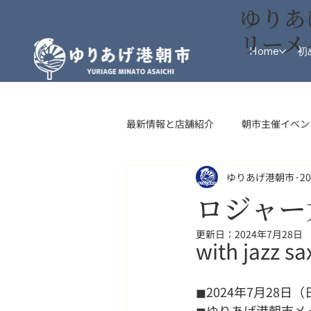
ゆりあ
リーメ
Home
初
最新情報と店舗紹介
朝市主催イベン
ゆりあげ港朝市
2
インフォメーション
フード・
ロジャー大
更新日：
2024年7月28日
with jazz
◼2024年7月28日（
◼ゆりあげ港朝市メ