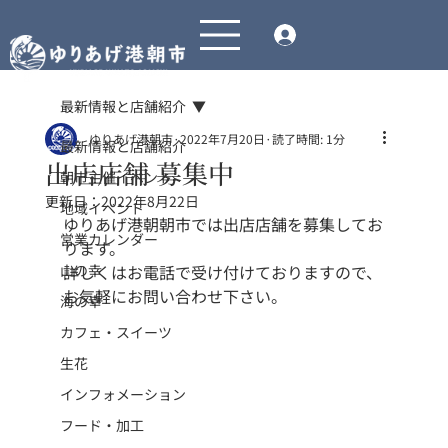
最新情報と店舗紹介
ゆりあげ港朝市
2022年7月20日
読了時間: 1分
最新情報と店舗紹介
出店店舗 募集中
朝市主催イベント
更新日：
2022年8月22日
地域イベント
ゆりあげ港朝朝市では出店店舗を募集してお
営業カレンダー
ります。
山の幸
詳しくはお電話で受け付けておりますので、
お気軽にお問い合わせ下さい。
海の幸
カフェ・スイーツ
生花
インフォメーション
フード・加工