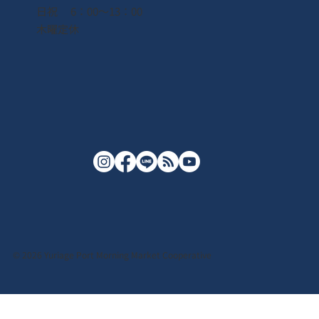
日祝 6：00〜13：00
木曜定休
© 2026 Yuriage Port Morning Market Cooperative