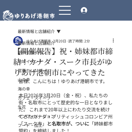
最新情報と店舗紹介
ゆりあげ港朝市
3月20日
読了時間: 2分
最新情報と店舗紹介
【開催報告】祝・姉妹都市締
朝市主催イベント
結！カナダ・スーク市長がゆ
地域イベント
りあげ港朝市にやってきた
営業カレンダー
山の幸
皆様、こんにちは！ゆりあげ港朝市です。
海の幸
本日2026年3月20日（金・祝）、私たちの
カフェ・スイーツ
街・名取市にとって歴史的な一日となりまし
生花
た。 これまで20年以上にわたり交流を続け
てきたカナダ・ブリティッシュコロンビア州
インフォメーション
「スーク市」
と名取市が、ついに
「姉妹都市
フード・加工
盟約」を締結しました！