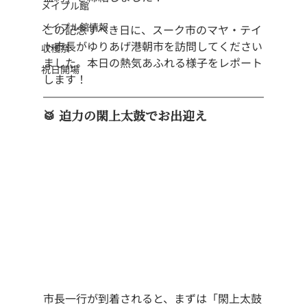
メイプル館
メイプル館情報
この記念すべき日に、スーク市のマヤ・テイ
ト市長がゆりあげ港朝市を訪問してください
収穫祭
ました。本日の熱気あふれる様子をレポート
祝日開場
します！
🥁 迫力の閖上太鼓でお出迎え
市長一行が到着されると、まずは「閖上太鼓