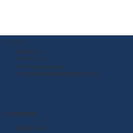
Contact
022-395-7211
022-395-7235
info@yuriageasaichi.jp
〒981-1204 宮城県名取市閖上東3丁目5-1
朝市開場時間
3月20日(金・祝) カナダ・スーク市長がゆりあ
港朝市にやってくる！
​毎週日曜・祝日