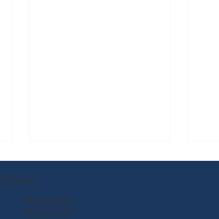
Contact
022-395-7211
022-395-7235