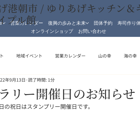
げ港朝市 / ゆりあげキッチン＆
イプル館
e
営業カレンダー
復興の歩みと未来
団体予約
寿司作り
オンラインショップ
お問い合わせ
ト
地域イベント
営業カレンダー
山の幸
海の幸
022年9月13日
読了時間: 1分
加工
メイプル館
メイプル館情報
収穫祭
祝日開
ラリー開催日のお知らせ
・23日の祝日はスタンプリー開催日です。