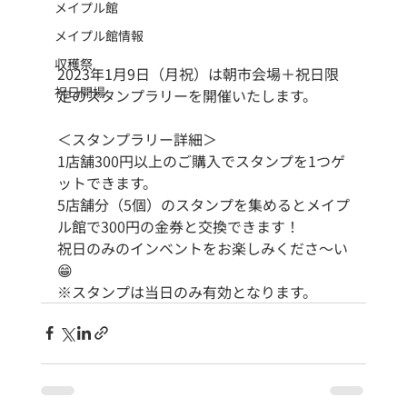
メイプル館
メイプル館情報
収穫祭
2023年1月9日（月祝）は朝市会場＋祝日限
祝日開場
定のスタンプラリーを開催いたします。
＜スタンプラリー詳細＞
1店舗300円以上のご購入でスタンプを1つゲ
ットできます。
5店舗分（5個）のスタンプを集めるとメイプ
ル館で300円の金券と交換できます！
祝日のみのインベントをお楽しみくださ～い
😁
※スタンプは当日のみ有効となります。