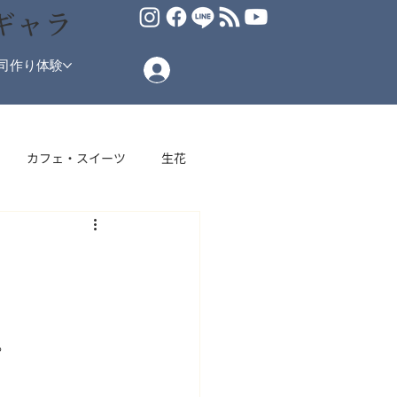
ギャラ
司作り体験
カフェ・スイーツ
生花
場
！
。