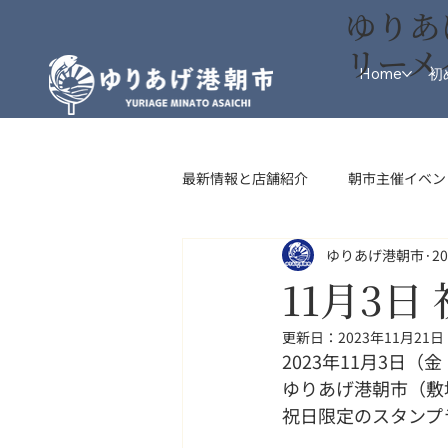
ゆりあ
リーメ
Home
初
最新情報と店舗紹介
朝市主催イベン
ゆりあげ港朝市
2
インフォメーション
フード・
11月3
更新日：
2023年11月21日
2023年11月3日（
ゆりあげ港朝市（敷
祝日限定のスタンプ