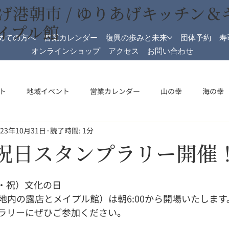
げ港朝市 / ゆりあげキッチン＆
イプル館
めての方へ
営業カレンダー
復興の歩みと未来
団体予約
寿
オンラインショップ
アクセス
お問い合わせ
ト
地域イベント
営業カレンダー
山の幸
海の幸
023年10月31日
読了時間: 1分
加工
メイプル館
メイプル館情報
収穫祭
祝日開
日 祝日スタンプラリー開催
金・祝）文化の日
地内の露店とメイプル館）は朝6:00から開場いたします
ラリーにぜひご参加ください。