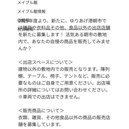
メイプル館
メイプル館情報
2025年度より、新たに、ゆりあげ港朝市で
収穫祭
は
雑貨や衣料品その他、食品以外の出店店舗
祝日開場
を新たに募集します！ 活気ある朝市の敷地
内で、あなたの自慢の商品を販売してみませ
んか？
＜出店スペースについて＞
建物以外の敷地内での販売となります。陳列
棚、テーブル、椅子、テントなど、販売に必
要なものはご自身でご用意ください。出店場
所の詳細についてはお問い合わせください。
※車両での出店はできません。
＜販売商品について＞
衣類、雑貨、その他食品以外の商品の販売店
舗を募集しています。