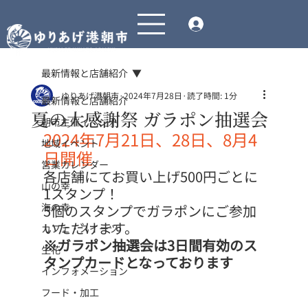
最新情報と店舗紹介
ゆりあげ港朝市
2024年7月28日
読了時間: 1分
最新情報と店舗紹介
夏の大感謝祭 ガラポン抽選会
朝市主催イベント
2024年7月21日、28日、8月4
地域イベント
日開催
営業カレンダー
各店舗にてお買い上げ500円ごとに
山の幸
1スタンプ！
海の幸
5個のスタンプでガラポンにご参加
いただけます。
カフェ・スイーツ
※ガラポン抽選会は3日間有効のス
生花
タンプカードとなっております
インフォメーション
フード・加工