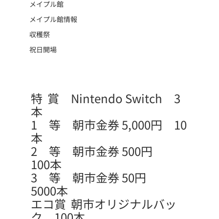
メイプル館
メイプル館情報
収穫祭
祝日開場
特  賞　Nintendo Switch　3
本
1　等　朝市金券 5,000円　10
本
2　等　朝市金券 500円　　
100本
3　等　朝市金券 50円　　　
5000本
エコ賞  朝市オリジナルバッ
ク　100本　