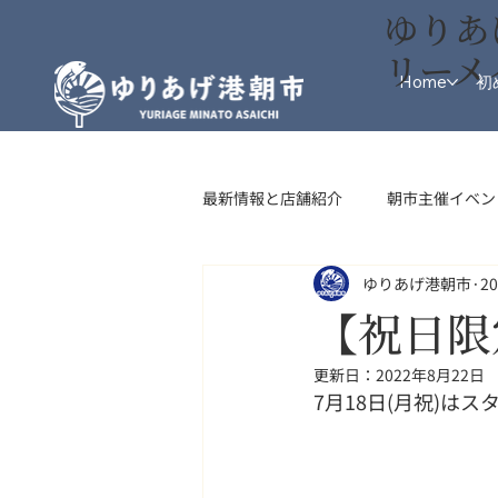
ゆりあ
リーメ
Home
初
最新情報と店舗紹介
朝市主催イベン
ゆりあげ港朝市
2
インフォメーション
フード・
【祝日限
更新日：
2022年8月22日
7月18日(月祝)は