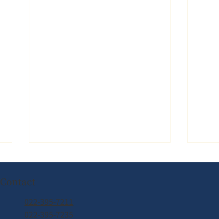
Contact
022-395-7211
022-395-7235