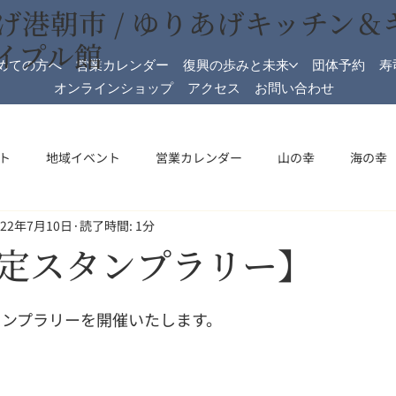
げ港朝市 / ゆりあげキッチン＆
イプル館
めての方へ
営業カレンダー
復興の歩みと未来
団体予約
寿
オンラインショップ
アクセス
お問い合わせ
ト
地域イベント
営業カレンダー
山の幸
海の幸
022年7月10日
読了時間: 1分
加工
メイプル館
メイプル館情報
収穫祭
祝日開
定スタンプラリー】
スタンプラリーを開催いたします。