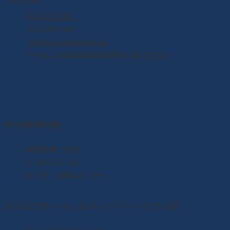
022-395-7211
022-395-7235
info@yuriageasaichi.jp
〒981-1204 宮城県名取市閖上東3丁目5-1
【カナダ🇨🇦現地レポート】インバウン
ド誘致に向けて！立命館大学・永野ゼミ
の皆さんとカナダ渡航中
朝市開場時間
​毎週日曜・祝日
6：00〜13：00
せり市 日曜 10：00〜
ゆりあげキッチン＆ギャラリーメイプル館