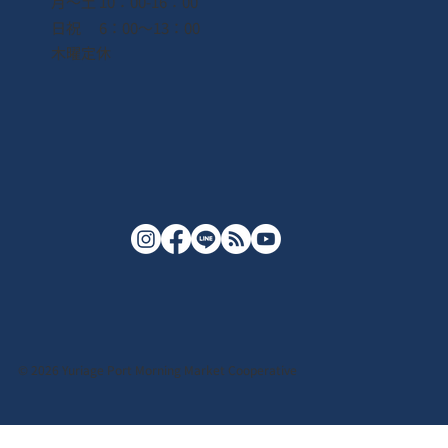
月〜土 10：00-16：00
日祝 6：00〜13：00
木曜定休
© 2026 Yuriage Port Morning Market Cooperative