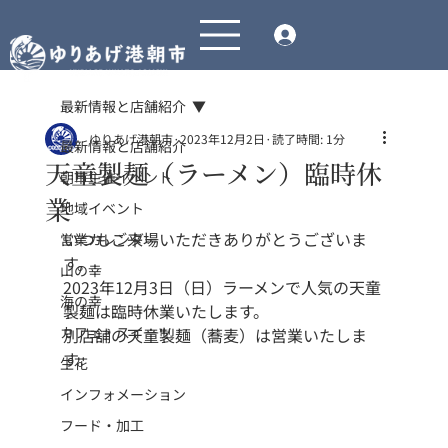
最新情報と店舗紹介
ゆりあげ港朝市
2023年12月2日
読了時間: 1分
最新情報と店舗紹介
天童製麺（ラーメン）臨時休
朝市主催イベント
業
地域イベント
いつもご来場いただきありがとうございま
営業カレンダー
す。
山の幸
2023年12月3日（日）ラーメンで人気の天童
海の幸
製麺は臨時休業いたします。
カフェ・スイーツ
別店舗の天童製麺（蕎麦）は営業いたしま
す。
生花
インフォメーション
フード・加工