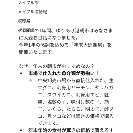
メイプル館
メイプル館情報
収穫祭
2024年の1年間、ゆりあげ港朝市はみなさま
祝日開場
に大変お世話になりました。
今年1年の感謝を込めて「年末大感謝祭」を
開催いたします。
なぜ、年末の朝市がおすすめなの？
市場で仕入れた魚介類が勢揃い！
中央卸売市場から直接仕入れた、生
マグロ、刺身用サーモン、タラバガ
ニ、ズワイガニ、刺身用エビ、紅
鮭、塩数の子、味付け数の子、筋
子、いくら、たらこ、明太子、酢ダ
コ、煮タコなどは驚きの価格で購入
できます。
年末年始の食材が驚きの価格で買える！