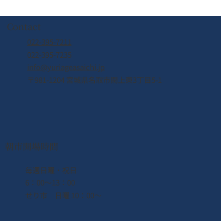
Contact
022-395-7211
022-395-7235
info@yuriageasaichi.jp
7/26周遊船運休のお知らせ
〒981-1204 宮城県名取市閖上東3丁目5-1
朝市開場時間
​毎週日曜・祝日
6：00〜13：00
せり市 日曜 10：00〜