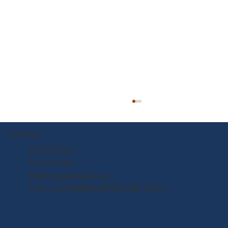
Contact
022-395-7211
022-395-7235
info@yuriageasaichi.jp
6月7日（日） 待望の復活！
〒981-1204 宮城県名取市閖上東3丁目5-1