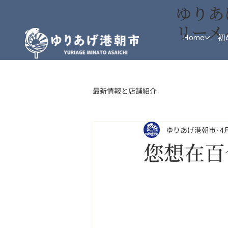
ゆりあ
リーメ
Home
初
最新情報と店舗紹介
ゆりあげ港朝市
4
您想在百