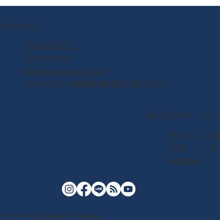
Contact
022-395-7211
022-395-7235
20
info@yuriageasaichi.jp
【活動報道】祝賀結為姊妹城
〒981-1204 宮城県名取市閖上東3丁目5-1
市！加拿大市長蘇克訪問尤里
耶港早市
ゆりあげキッチ
月〜土 10：00
日祝 6：00〜
木曜定休
ge Port Morning Market Cooperative