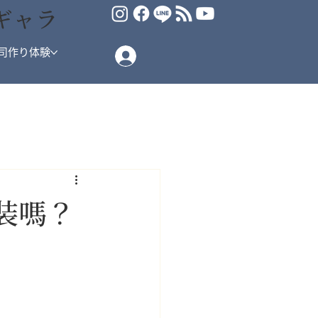
ギャラ
司作り体験
裝嗎？