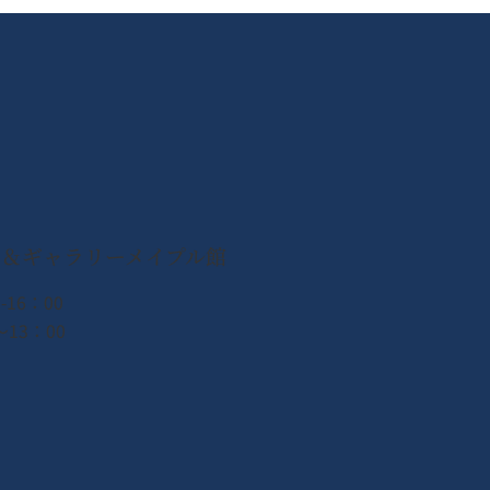
26年4月商業日曆
ン＆ギャラリーメイプル館
-16：00
13：00