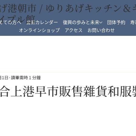
げ港朝市 / ゆりあげキッチン＆
イプル館
めての方へ
営業カレンダー
復興の歩みと未来
団体予約
寿
オンラインショップ
アクセス
お問い合わせ
月1日
讀畢需時 1 分鐘
合上港早市販售雜貨和服