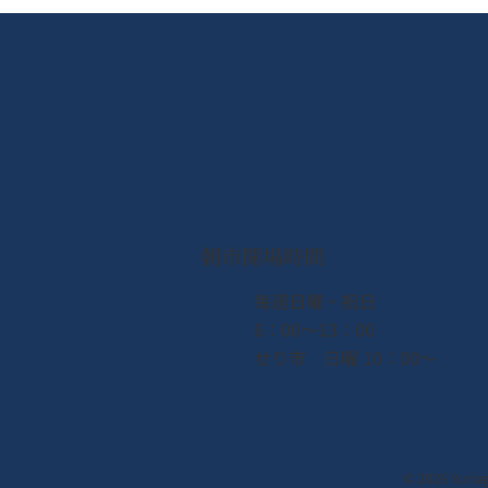
【4月26日（週日）】何不把
家裡積灰塵的舊衣服回收利用
呢？我們將在早市舉辦舊衣回
朝市開場時間
收活動！
​毎週日曜・祝日
6：00〜13：00
せり市 日曜 10：00〜
© 2026 Yuria