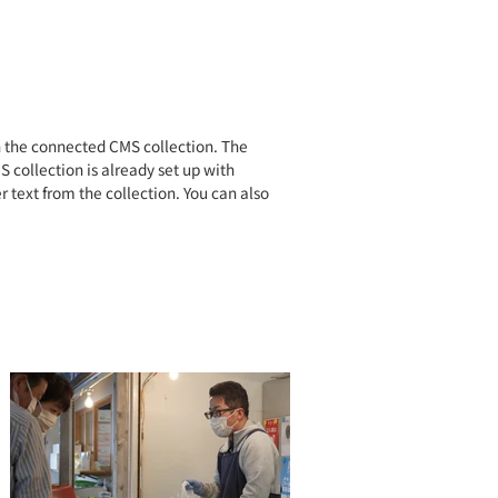
in the connected CMS collection. The
 collection is already set up with
r text from the collection. You can also