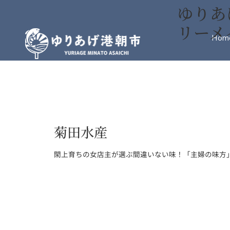
ゆりあ
リーメ
Hom
菊田水産
閖上育ちの女店主が選ぶ間違いない味！「主婦の味方