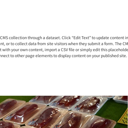
a CMS collection through a dataset. Click “Edit Text” to update content 
, or to collect data from site visitors when they submit a form. The CMS
 with your own content, import a CSV file or simply edit this placeholde
nect to other page elements to display content on your published site.