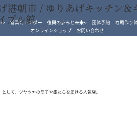
げ港朝市 / ゆりあげキッチン＆
イプル館
e
営業カレンダー
復興の歩みと未来
団体予約
寿司作り
オンラインショップ
お問い合わせ
」として、ツヤツヤの筋子や銀たらを届ける人気店。