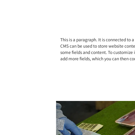
This is a paragraph. It is connected to 
CMS can be used to store website content
some fields and content. To customize it
add more fields, which you can then con