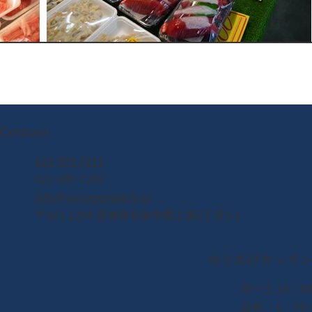
Contact
022-395-7211
022-395-7235
info@yuriageasaichi.jp
〒981-1204 宮城県名取市閖上東3丁目5-1
ゆりあげキッチ
月〜土 10：00
日祝 6：00〜