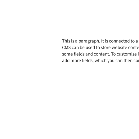
This is a paragraph. It is connected to 
CMS can be used to store website content
some fields and content. To customize it
add more fields, which you can then con