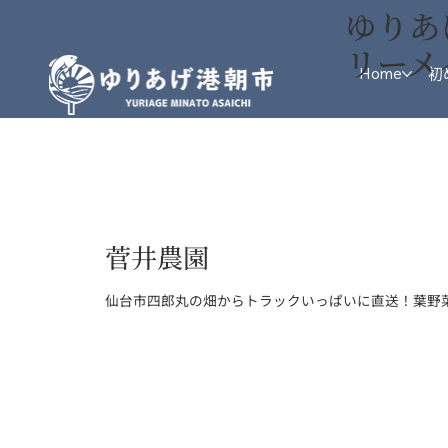
ゆりあ
リーメ
Home
初
菅井農園
仙台市四郎丸の畑からトラックいっぱいに直送！葉野