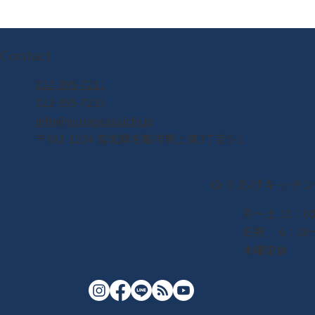
Contact
022-395-7211
022-395-7235
info@yuriageasaichi.jp
〒981-1204 宮城県名取市閖上東3丁目5-1
ゆりあげキッチ
月〜土 10：00
日祝 6：00〜
木曜定休