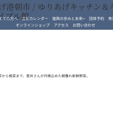
げ港朝市 / ゆりあげキッチン＆
イプル館
めての方へ
営業カレンダー
復興の歩みと未来
団体予約
寿
オンラインショップ
アクセス
お問い合わせ
菜から根菜まで、菅井さんが丹精込めた朝獲れ新鮮野菜。