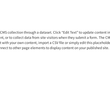
a CMS collection through a dataset. Click “Edit Text” to update content 
, or to collect data from site visitors when they submit a form. The CMS
 with your own content, import a CSV file or simply edit this placeholde
nect to other page elements to display content on your published site.