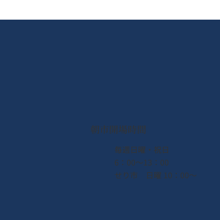
朝市開場時間
​毎週日曜・祝日
6：00〜13：00
せり市 日曜 10：00〜