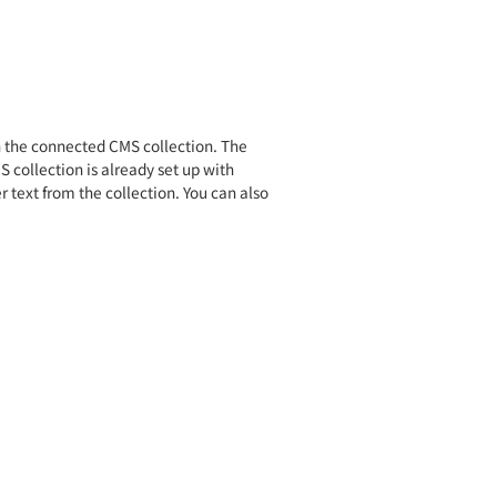
in the connected CMS collection. The
 collection is already set up with
r text from the collection. You can also